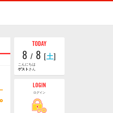
8
8
/
[
土
]
こんにちは
ゲスト
さん
ログイン