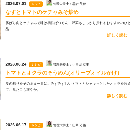
2026.07.01
管理栄養士：黒岩 美穂
レシピ
なすとトマトのケチャみそ炒め
豚ばら肉とケチャみそ味は相性ばつぐん！野菜もしっかり摂れるおすすめのひ
品
詳しく読む
2026.06.24
管理栄養士：小無田 友里
レシピ
トマトとオクラのそうめん(オリーブオイルかけ）
夏の彩りをそのまま一皿に。みずみずしいトマトとシャキッとしたオクラを添
て、見た目も爽やか。
詳しく読む
2026.06.17
管理栄養士：山岡 万祐
レシピ