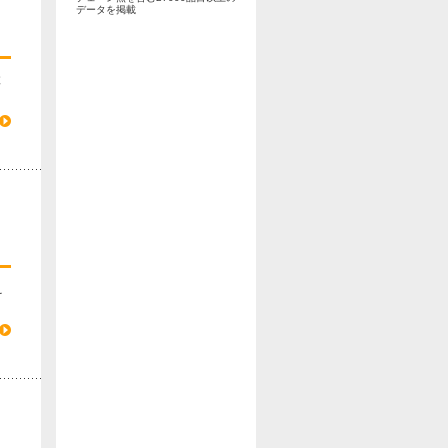
データを掲載
と
え