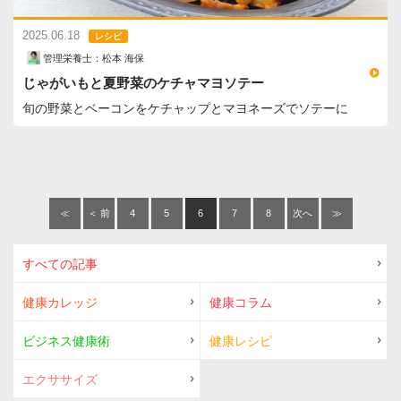
2025.06.18
レシピ
管理栄養士：松本 海保
じゃがいもと夏野菜のケチャマヨソテー
旬の野菜とベーコンをケチャップとマヨネーズでソテーに
≪
＜ 前
4
5
6
7
8
次へ
≫
へ
＞
すべての記事
健康カレッジ
健康コラム
ビジネス健康術
健康レシピ
エクササイズ