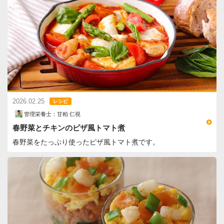
2026.02.25
レシピ
管理栄養士：甘粕 仁視
春野菜とチキンのピザ風トマト煮
春野菜をたっぷり使ったピザ風トマト煮です。