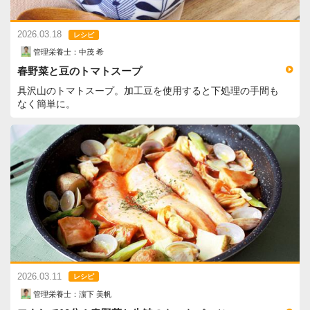
2026.03.18
レシピ
管理栄養士：中茂 希
春野菜と豆のトマトスープ
具沢山のトマトスープ。加工豆を使用すると下処理の手間も
なく簡単に。
2026.03.11
レシピ
管理栄養士：濵下 美帆