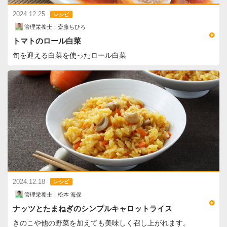
2024.12.25
レシピ
管理栄養士：斎藤ちひろ
トマトのロール白菜
旬を迎える白菜を使ったロール白菜
2024.12.18
レシピ
管理栄養士：松本 海保
ナッツとたまねぎのシンプルキャロットライス
きのこや他の野菜を加えても美味しく召し上がれます。