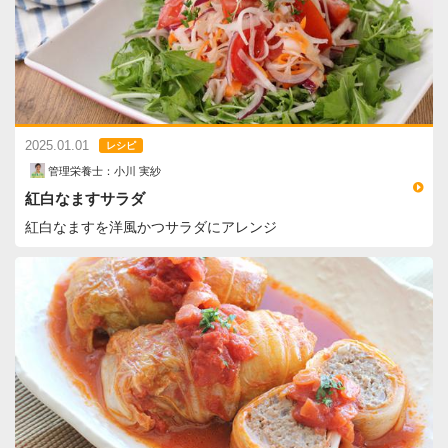
2025.01.01
レシピ
管理栄養士：小川 実紗
紅白なますサラダ
紅白なますを洋風かつサラダにアレンジ