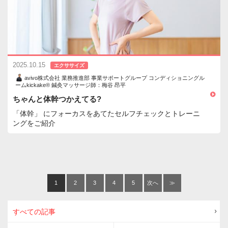
2025.10.15
エクササイズ
avivo株式会社 業務推進部 事業サポートグループ コンディショニングル
ームkickake® 鍼灸マッサージ師：梅谷 昂平
ちゃんと体幹つかえてる?
「体幹」 にフォーカスをあてたセルフチェックとトレーニ
ングをご紹介
1
2
3
4
5
次へ
≫
＞
すべての記事