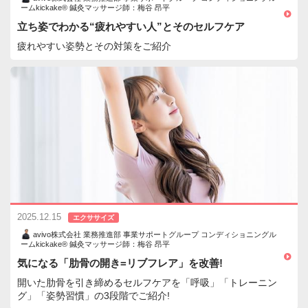
ームkickake® 鍼灸マッサージ師：梅谷 昂平
立ち姿でわかる“疲れやすい人”とそのセルフケア
疲れやすい姿勢とその対策をご紹介
2025.12.15
エクササイズ
avivo株式会社 業務推進部 事業サポートグループ コンディショニングル
ームkickake® 鍼灸マッサージ師：梅谷 昂平
気になる「肋骨の開き=リブフレア」を改善!
開いた肋骨を引き締めるセルフケアを「呼吸」「トレーニン
グ」「姿勢習慣」の3段階でご紹介!