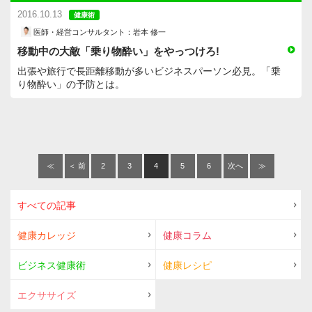
2016.10.13
健康術
医師・経営コンサルタント：岩本 修一
移動中の大敵「乗り物酔い」をやっつけろ!
出張や旅行で長距離移動が多いビジネスパーソン必見。「乗
り物酔い」の予防とは。
≪
＜ 前
2
3
4
5
6
次へ
≫
へ
＞
すべての記事
健康カレッジ
健康コラム
ビジネス健康術
健康レシピ
エクササイズ