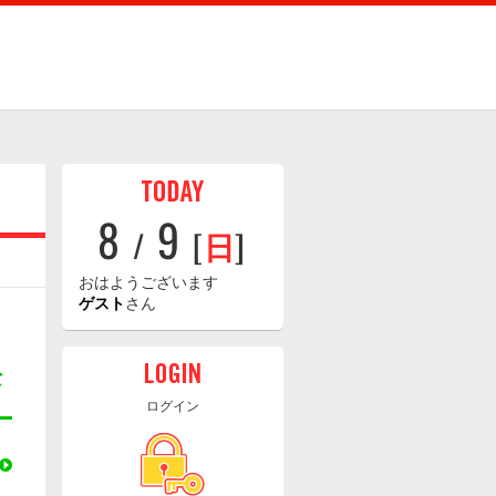
8
9
/
[
日
]
おはようございます
ゲスト
さん
な
ログイン