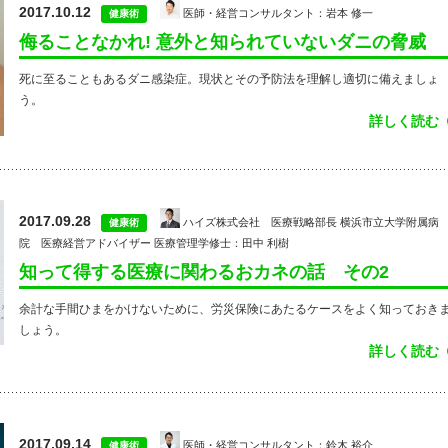
2017.10.12
医師・経営コンサルタント：岩本 修一
健康術
侮ることなかれ! 意外と知られていないダニの脅威
死に至ることもあるダニ感染症。現状とその予防法を理解し適切に備えましょ
う。
詳しく読む
2017.09.28
ハイズ株式会社 医療戦略部長 横浜市立大学附属病
健康術
院 医療経営アドバイザー 医療管理学修士：田中 利樹
知って得する医療に関わるおカネの話 その2
余計な手間ひまをかけないために、労災保険にあたるケースをよく知っておき
しょう。
詳しく読む
2017.09.14
医師・経営コンサルタント：鈴木 裕介
健康術