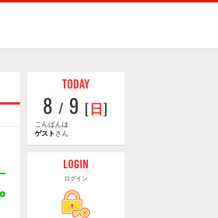
8
9
/
[
日
]
こんばんは
ゲスト
さん
ログイン