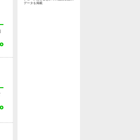
データを掲載
制
て