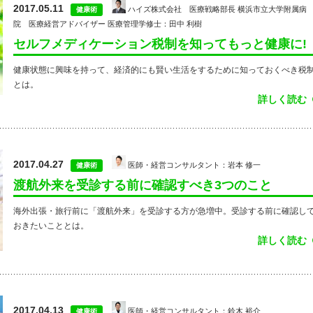
2017.05.11
ハイズ株式会社 医療戦略部長 横浜市立大学附属病
健康術
院 医療経営アドバイザー 医療管理学修士：田中 利樹
セルフメディケーション税制を知ってもっと健康に!
健康状態に興味を持って、経済的にも賢い生活をするために知っておくべき税
とは。
詳しく読む
2017.04.27
医師・経営コンサルタント：岩本 修一
健康術
渡航外来を受診する前に確認すべき3つのこと
海外出張・旅行前に「渡航外来」を受診する方が急増中。受診する前に確認し
おきたいこととは。
詳しく読む
2017.04.13
医師・経営コンサルタント：鈴木 裕介
健康術