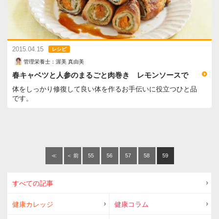
2015.04.15
レシピ
管理栄養士：渥美 真由美
春キャベツと人参のまるごと肉巻き レモンソースで
体をしっかり修復して良い体を作るお手伝いに役立つひと品
です。
≪
＜ 前
55
56
57
58
59
へ
すべての記事
健康カレッジ
健康コラム