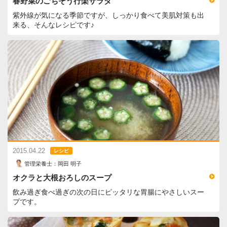
春野菜のごちそう行楽サラダ
紫外線が気になる季節ですが、しっかり食べて美肌対策も出
来る、そんなレシピです♪
2015.04.22
レシピ
管理栄養士：岡田 明子
オクラと大根おろしのスープ
飲み過ぎ食べ過ぎの次の日にピッタリな胃腸にやさしいスー
プです。