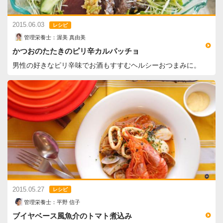
2015.06.03
レシピ
管理栄養士：渥美 真由美
かつおのたたきのピリ辛カルパッチョ
男性の好きなピリ辛味でお酒もすすむヘルシーおつまみに。
2015.05.27
レシピ
管理栄養士：平野 信子
ブイヤベース風魚介のトマト煮込み