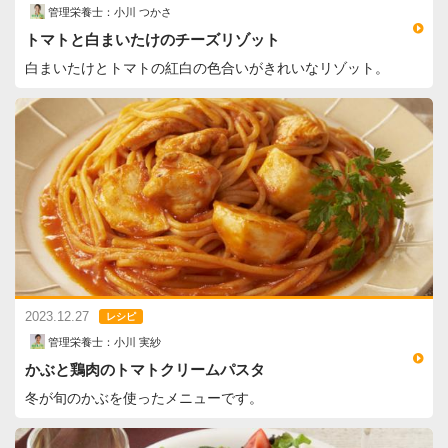
管理栄養士：小川 つかさ
トマトと白まいたけのチーズリゾット
白まいたけとトマトの紅白の色合いがきれいなリゾット。
2023.12.27
レシピ
管理栄養士：小川 実紗
かぶと鶏肉のトマトクリームパスタ
冬が旬のかぶを使ったメニューです。