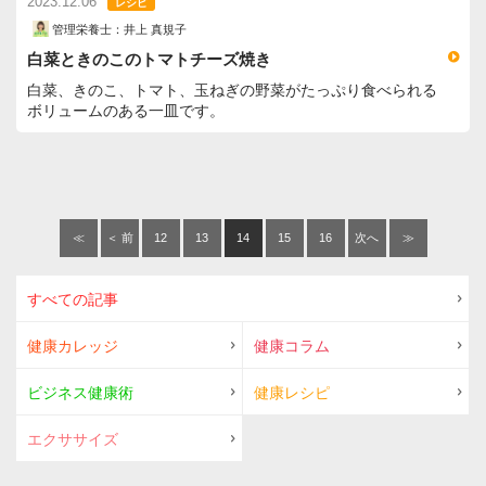
2023.12.06
レシピ
管理栄養士：井上 真規子
白菜ときのこのトマトチーズ焼き
白菜、きのこ、トマト、玉ねぎの野菜がたっぷり食べられる
ボリュームのある一皿です。
≪
＜ 前
12
13
14
15
16
次へ
≫
へ
＞
すべての記事
健康カレッジ
健康コラム
ビジネス健康術
健康レシピ
エクササイズ