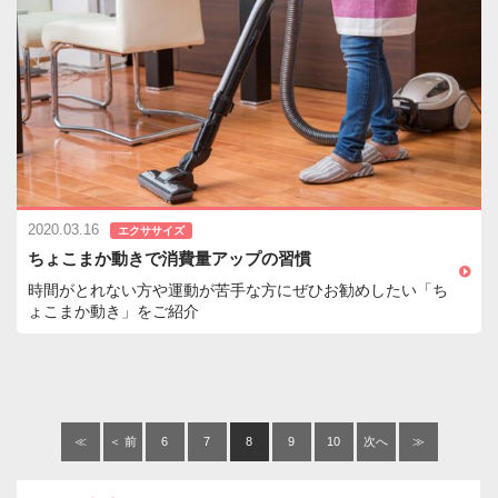
2020.03.16
エクササイズ
ちょこまか動きで消費量アップの習慣
時間がとれない方や運動が苦手な方にぜひお勧めしたい「ち
ょこまか動き」をご紹介
≪
＜ 前
6
7
8
9
10
次へ
≫
へ
＞