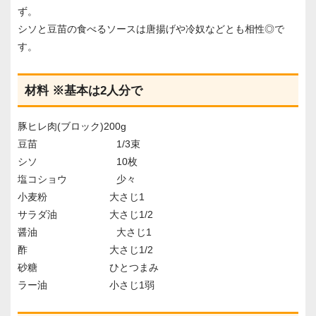
ず。
シソと豆苗の食べるソースは唐揚げや冷奴などとも相性◎で
す。
材料 ※基本は2人分で
豚ヒレ肉(ブロック)200g
豆苗 1/3束
シソ 10枚
塩コショウ 少々
小麦粉 大さじ1
サラダ油 大さじ1/2
醤油 大さじ1
酢 大さじ1/2
砂糖 ひとつまみ
ラー油 小さじ1弱