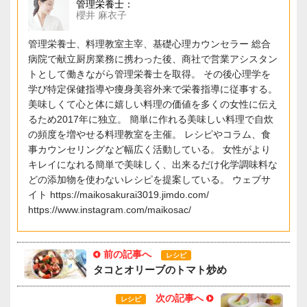
管理栄養士：
櫻井 麻衣子
管理栄養士、料理教室主宰、基礎心理カウンセラー 総合
病院で献立厨房業務に携わった後、商社で営業アシスタン
トとして働きながら管理栄養士を取得。 その後心理学を
学び特定保健指導や痩身美容外来で栄養指導に従事する。
美味しくて心と体に嬉しい料理の価値を多くの女性に伝え
るため2017年に独立。 簡単に作れる美味しい料理で自炊
の頻度を増やせる料理教室を主催。 レシピやコラム、食
事カウンセリングなど幅広く活動している。 女性がより
キレイになれる簡単で美味しく、出来るだけ化学調味料な
どの添加物を使わないレシピを提案している。 ウェブサ
イト https://maikosakurai3019.jimdo.com/
https://www.instagram.com/maikosac/
前の記事へ
レシピ
タコとオリーブのトマト炒め
次の記事へ
レシピ