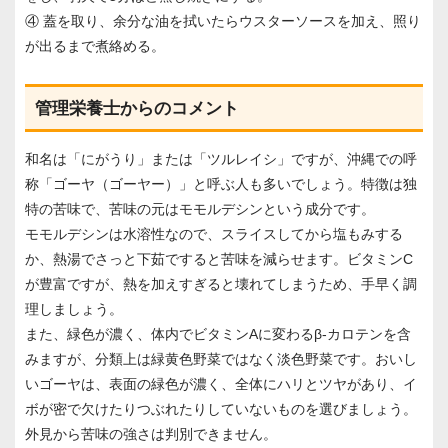
④ 蓋を取り、余分な油を拭いたらウスターソースを加え、照り
が出るまで煮絡める。
管理栄養士からのコメント
和名は「にがうり」または「ツルレイシ」ですが、沖縄での呼
称「ゴーヤ（ゴーヤー）」と呼ぶ人も多いでしょう。特徴は独
特の苦味で、苦味の元はモモルデシンという成分です。
モモルデシンは水溶性なので、スライスしてから塩もみする
か、熱湯でさっと下茹ですると苦味を減らせます。ビタミンC
が豊富ですが、熱を加えすぎると壊れてしまうため、手早く調
理しましょう。
また、緑色が濃く、体内でビタミンAに変わるβ-カロテンを含
みますが、分類上は緑黄色野菜ではなく淡色野菜です。おいし
いゴーヤは、表面の緑色が濃く、全体にハリとツヤがあり、イ
ボが密で欠けたりつぶれたりしていないものを選びましょう。
外見から苦味の強さは判別できません。