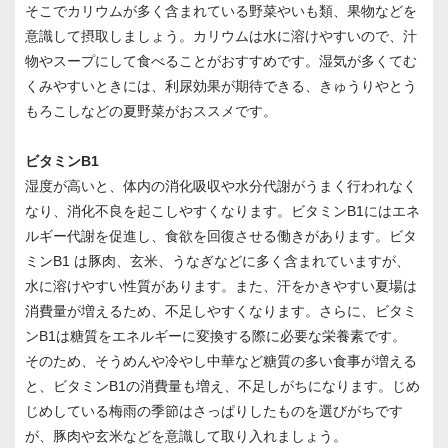
そこでカリウムが多く含まれている野菜やいも類、果物などを
意識して摂取しましょう。カリウムは水に溶けやすいので、汁
物やスープにして食べることがおすすめです。湿気が多くてむ
くみやすいときには、利尿効果が期待できる、きゅうりやとう
もろこしなどの夏野菜がおススメです。
ビタミンB1
湿度が高いと、体内の消化吸収や水分代謝がうまく行われなく
なり、消化不良を起こしやすくなります。ビタミンB1にはエネ
ルギー代謝を促進し、食欲を回復させる働きがあります。ビタ
ミンB1 は豚肉、玄米、うなぎなどに多く含まれていますが、
水に溶けやすい性質があります。また、汗をかきやすい夏場は
消費量が増えるため、不足しやすくなります。さらに、ビタミ
ンB1は糖質をエネルギーに変換する際に必要な栄養素です。
そのため、そうめんや冷やし中華など糖質の多い食事が増える
と、ビタミンB1の消費量も増え、不足しがちになります。じめ
じめしている梅雨の季節はさっぱりしたものを選びがちです
が、豚肉や玄米などを意識して取り入れましょう。