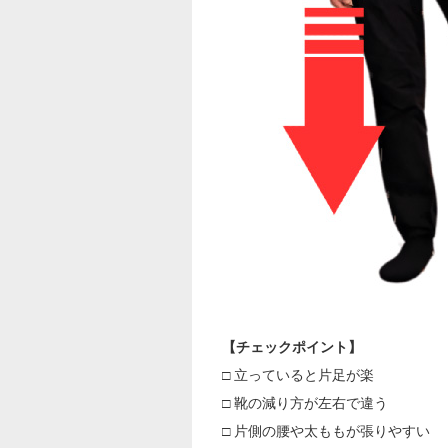
【チェックポイント】
□ 立っていると片足が楽
□ 靴の減り方が左右で違う
□ 片側の腰や太ももが張りやすい