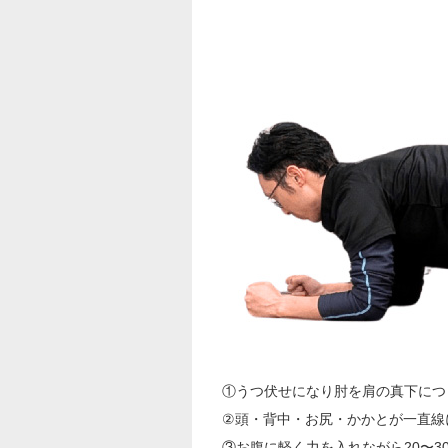
①うつ伏せになり肘を肩の真下につ
②頭・背中・お尻・かかとが一直線
③お腹に軽く力を入れながら20〜3