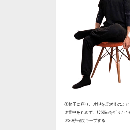
①椅子に座り、片脚を反対側のふと
②背中を丸めず、股関節を折りたた
③20秒程度キープする