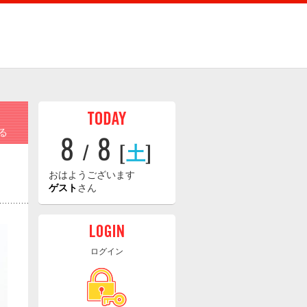
る
8
8
/
[
土
]
おはようございます
ゲスト
さん
ログイン