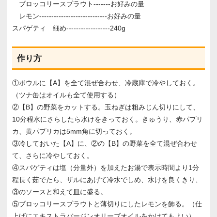
ブロッコリースプラウト-------お好みの量
レモン----------------------------お好みの量
スパゲティ 細め------------------240g
作り方
①ボウルに【A】を全て混ぜ合わせ、冷蔵庫で冷やしておく。
（ツナ缶はオイルも全て使用する）
②【B】の野菜をカットする。玉ねぎは粗みじん切りにして、
10分程水にさらしたら水けをきっておく。きゅうり、赤パプリ
カ、黄パプリカは5mm角に切っておく。
③冷しておいた【A】に、②の【B】の野菜を全て混ぜ合わせ
て、さらに冷やしておく。
④スパゲティは塩（分量外）を加えたお湯で表示時間より1分
程長く茹でたら、ザルにあげて冷水でしめ、水けを良くきり、
③のソースと和えて皿に盛る。
⑤ブロッコリースプラウトと薄切りにしたレモンを飾る。（仕
上げにエキストラバージンオリーブオイルをかけてもよい）