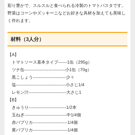
彩り豊かで、スルスルと食べられる冷製のトマトパスタです。
野菜はコーンやズッキーニなどお好きな具材を加えても美味し
く作れます。
材料（3人分）
【A】
トマトソース基本タイプ------1缶（295g）
ツナ缶---------------------------小1缶（70g）
黒こしょう----------------------少々
塩---------------------------------小さじ1/4
レモン汁-------------------------大さじ1
【B】
きゅうり-------------------------1/2本
玉ねぎ----------------------------中1/4個
赤パプリカ-----------------------1/4個
黄パプリカ-----------------------1/4個