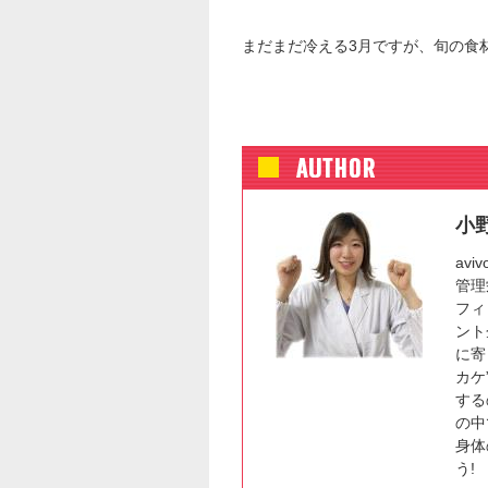
まだまだ冷える3月ですが、旬の食
小
av
管理
フィ
ント
に寄
カケ
する
の中
身体
う!