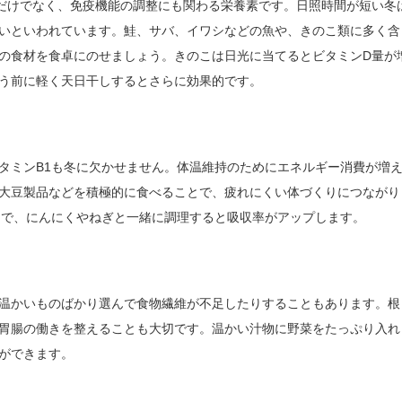
だけでなく、免疫機能の調整にも関わる栄養素です。日照時間が短い冬
いといわれています。鮭、サバ、イワシなどの魚や、きのこ類に多く含
の食材を食卓にのせましょう。きのこは日光に当てるとビタミンD量が
う前に軽く天日干しするとさらに効果的です。
タミンB1も冬に欠かせません。体温維持のためにエネルギー消費が増
大豆製品などを積極的に食べることで、疲れにくい体づくりにつながり
富で、にんにくやねぎと一緒に調理すると吸収率がアップします。
温かいものばかり選んで食物繊維が不足したりすることもあります。根
胃腸の働きを整えることも大切です。温かい汁物に野菜をたっぷり入れ
ができます。