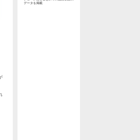
データを掲載
が
れ