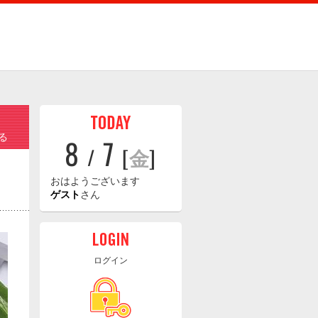
る
8
7
/
[
金
]
おはようございます
ゲスト
さん
ログイン