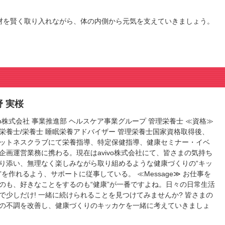
材を賢く取り入れながら、体の内側から元気を支えていきましょう。
野 実桜
ivo株式会社 事業推進部 ヘルスケア事業グループ 管理栄養士 ≪資格≫
栄養士/栄養士 睡眠栄養アドバイザー 管理栄養士国家資格取得後、
ットネスクラブにて栄養指導、特定保健指導、健康セミナー・イベ
企画運営業務に携わる。現在はavivo株式会社にて、皆さまの気持ち
り添い、無理なく楽しみながら取り組めるような健康づくりの“キッ
”を作れるよう、サポートに従事している。 ≪Message≫ お仕事を
のも、好きなことをするのも“健康”が一番ですよね。日々の日常生活
で少しだけ! 一緒に続けられることを見つけてみませんか? 皆さまの
の不調を改善し、健康づくりのキッカケを一緒に考えていきましょ