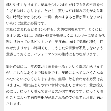
鈍りやすくなります。福豆を少しつまむだけでも冬の不調を和
らげる助けになります。ただし、煎り大豆は噛み応えがあり消
化に時間がかかるため、一度に食べすぎると胃が重くなりやす
い点には注意が必要です。
大豆に含まれるビタミンB群も、大切な栄養素です。とくにビ
タミンB1・B2は、糖質や脂質を効率よくエネルギーに変える代
謝に携わっているビタミンで、年度末に向けて業務が増え、疲
れがたまりやすい時期でも、こうした栄養素が不足しないよう
意識しておくと、パフォーマンスの維持にもつながります。
節分の日には「年の数だけ豆を食べる」という風習があります
が、こちらはあくまで縁起物です。年齢によってはたくさん食
べないといけなくなりますよね。無理に数を合わせる必要はあ
りません。喉に詰まりやすい食材でもありますので、量は控え
めにし、ゆっくり噛んで食べるのがおすすめです。ゆっくり噛
むことによって満腹中枢が刺激されるので少量でもお腹が満た
されます。