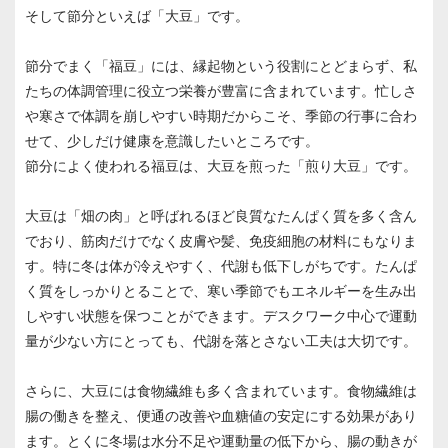
そして節分といえば「大豆」です。
節分でまく「福豆」には、縁起物という役割にとどまらず、私
たちの体調管理に役立つ栄養が豊富に含まれています。忙しさ
や寒さで体調を崩しやすい時期だからこそ、季節の行事に合わ
せて、少しだけ健康を意識したいところです。
節分によく使われる福豆は、大豆を煎った「煎り大豆」です。
大豆は「畑の肉」と呼ばれるほど良質なたんぱく質を多く含ん
でおり、筋肉だけでなく皮膚や髪、免疫細胞の材料にもなりま
す。特に冬は体が冷えやすく、代謝も低下しがちです。たんぱ
く質をしっかりとることで、寒い季節でもエネルギーを生み出
しやすい状態を保つことができます。デスクワーク中心で運動
量が少ない方にとっても、代謝を落とさない工夫は大切です。
さらに、大豆には食物繊維も多く含まれています。食物繊維は
腸の働きを整え、便通の改善や血糖値の安定にする効果があり
ます。とくに冬場は水分不足や運動量の低下から、腸の動きが