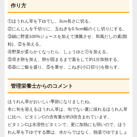
作り方
①ほうれん草を下ゆでし、3cm長さに切る。
②にんじんを千切りに、玉ねぎを0.5cm幅のくし切りにする。
③鍋に野菜100%ジュースを加えて沸騰させ、和風だしの素(顆
粒)、②を加える。
④野菜が柔らかくなったら、しょうゆと①を加える。
⑤溶き卵を加え、卵が固まるまで蓋をして約1分加熱する。
⑥器にご飯を盛り、⑤を乗せ、こねぎ(小口切り)を散らす。
管理栄養士からのコメント
ほうれん草がおいしい季節になりましたね。
冬に旬を迎えるほうれん草は、旬でない夏に採れるほうれん草
に比べ、ビタミンCの含有量が約3倍含まれています。
ビタミンCは水溶性ビタミンで、更に加熱にも弱いので、ほう
れん草を下ゆでする際は、水からではなく、熱湯でゆでましょ