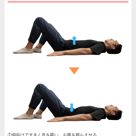
①仰向けで大きく息を吸い、お腹を膨らませる