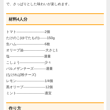
で、さっぱりとした味わいが楽しめます。
材料4人分
トマト-----------------------2個
たけのこ(ゆでたもの)------150g
生ハム-----------------------6枚
オリーブ油------------------大さじ1
塩----------------------------適量
こしょう--------------------少々
パルメザンチーズ----------適量
(なければ粉チーズ)
レモン-----------------------1/4個
黒オリーブ------------------12個
ミント-----------------------適宜
作り方