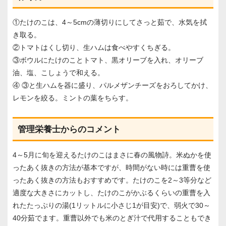
①たけのこは、4～5cmの薄切りにしてさっと茹で、水気を拭
き取る。
②トマトはくし切り、生ハムは食べやすくちぎる。
③ボウルにたけのことトマト、黒オリーブを入れ、オリーブ
油、塩、こしょうで和える。
④ ③と生ハムを器に盛り、パルメザンチーズをおろしてかけ、
レモンを絞る。ミントの葉をちらす。
管理栄養士からのコメント
4～5月に旬を迎えるたけのこはまさに春の風物詩。米ぬかを使
ったあく抜きの方法が基本ですが、時間がない時には重曹を使
ったあく抜きの方法もおすすめです。たけのこを2～3等分など
適度な大きさにカットし、たけのこがかぶるくらいの重曹を入
れたたっぷりの湯(1リットルに小さじ1が目安)で、弱火で30～
40分茹でます。重曹以外でも米のとぎ汁で代用することもでき