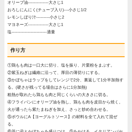
オリーブ油--------------大さじ1
おろしにんにく(チューブ入り)---小さじ1/2
レモンしぼり汁---------小さじ2
マヨネーズ--------------大さじ1
塩------------------------適量
作り方
①鶏もも肉は一口大に切り、塩を振り、片栗粉をまぶす。
②紫玉ねぎは繊維に沿って、厚目の薄切りにする。
③かぼちゃはラップをしてレンジで2分、裏返して1分半加熱す
る。(硬さが残ってる場合はさらに1分加熱)
粗熱が取れたら鶏もも肉と同じくらいの大きさに切る。
④フライパンにオリーブ油を熱し、鶏もも肉を皮目から焼く。
火が通ったら紫たまねぎを加え、さっと炒め合わせる。
⑤ボウルにA【ヨーグルトソース】の材料を全て入れて混ぜ
る。
⑥器に④とかぼちゃを盛りつけ、⑤をかける。イタリアンパセ