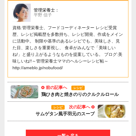
管理栄養士：
平野 信子
資格:管理栄養士、フードコーディネーター レシピ受賞
歴、レシピ掲載歴を多数持ち、レシピ開発、作成をメイン
に活動中。 制限や基準のあるレシピでも、美味しさ、見
た目、楽しさを重要視し、 食卓がみんなで「美味しい
ね!」と盛り上がるようなものを提案している。 ブログ:美
味しいね!!～管理栄養士ママのヘルシーレシピ帖～
http://ameblo.jp/nobufood/
前の記事へ
レシピ
鶏ひき肉と焼きのりのクルクルロール
次の記事へ
レシピ
サムゲタン風手羽元のスープ
一覧へ戻る