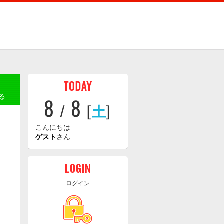
る
8
8
/
[
土
]
こんにちは
ゲスト
さん
ログイン