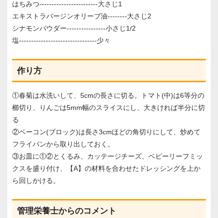
はちみつ------------------------大さじ1
エキストラバージンオリーブ油--------大さじ2
シナモンパウダー----------------小さじ1/2
塩--------------------------------少々
作り方
①春菊は水洗いして、5cmの長さに切る。トマト(中)は6等分の
櫛切り、りんごは5mm幅のスライスにし、大きければ半分に切
る
②ベーコン(ブロック)は長さ3cmほどの角切りにして、炒めて
フライパンから取り出しておく。
③お皿に①②とくるみ、カッテージチーズ、ベビーリーフミッ
クスを盛り付け、【A】の材料を合わせたドレッシングを上か
ら回しかける。
管理栄養士からのコメント