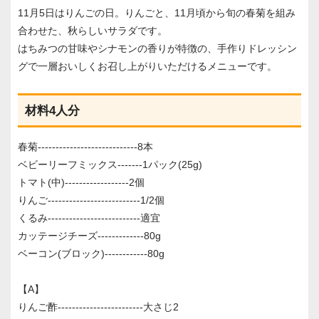
11月5日はりんごの日。りんごと、11月頃から旬の春菊を組み
合わせた、秋らしいサラダです。
はちみつの甘味やシナモンの香りが特徴の、手作りドレッシン
グで一層おいしくお召し上がりいただけるメニューです。
材料4人分
春菊----------------------------8本
ベビーリーフミックス-------1パック(25g)
トマト(中)------------------2個
りんご--------------------------1/2個
くるみ--------------------------適宜
カッテージチーズ-------------80g
ベーコン(ブロック)------------80g
【A】
りんご酢------------------------大さじ2