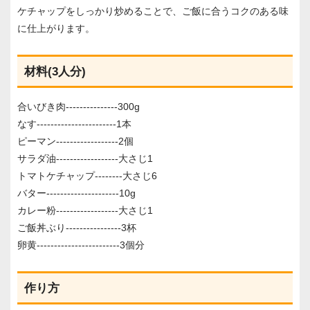
ケチャップをしっかり炒めることで、ご飯に合うコクのある味
に仕上がります。
材料(3人分)
合いびき肉---------------300g
なす-----------------------1本
ピーマン------------------2個
サラダ油------------------大さじ1
トマトケチャップ--------大さじ6
バター---------------------10g
カレー粉------------------大さじ1
ご飯丼ぶり----------------3杯
卵黄------------------------3個分
作り方