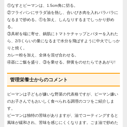
①なすとピーマンは、1.5cm角に切る。
②フライパンにサラダ油を熱し、合いびき肉を入れパラパラに
なるまで炒める。①を加え、しんなりするまでしっかり炒め
る。
③具材を端に寄せ、鍋肌にトマトケチャップとバターを入れた
ら、2/3くらいの量になるまで水分を飛ばすように中火でしっか
りと焼く。
カレー粉を加え、全体を混ぜ合わせる。
④器にご飯を盛り、③を乗せる。卵黄をのせたらできあがり!
管理栄養士からのコメント
ピーマンは子どもが嫌いな野菜の代表格ですが、ピーマン嫌い
のお子さんでもおいしく食べられる調理のコツをご紹介しま
す。
ピーマンは独特の苦味がありますが、油でコーティングすると
風味が緩和され、苦味を感じにくくなります。ごま油で炒めた