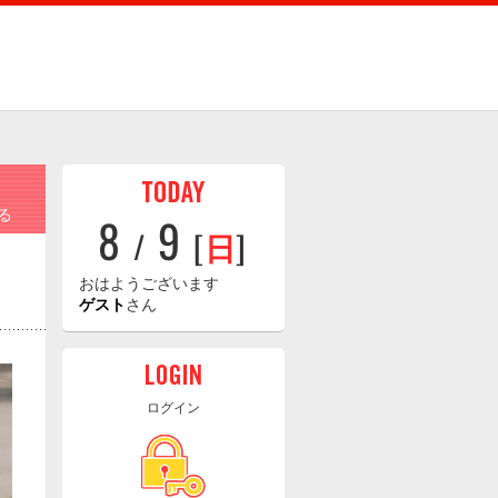
る
8
9
/
[
日
]
おはようございます
ゲスト
さん
ログイン