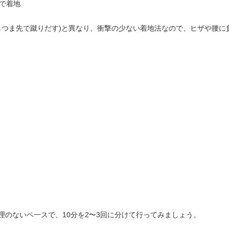
で着地
しつま先で蹴りだす)と異なり、衝撃の少ない着地法なので、ヒザや腰に
無理のないペ一スで、10分を2〜3回に分けて行ってみましょう。