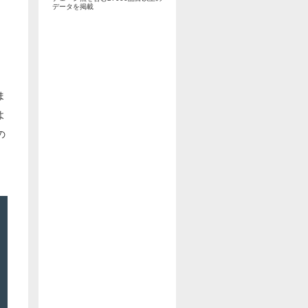
データを掲載
ま
よ
の