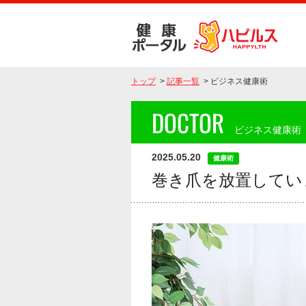
トップ
>
記事一覧
>
ビジネス健康術
DOCTOR
ビジネス健康術
2025.05.20
健康術
巻き爪を放置してい