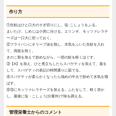
作り方
①生鮭はひと口大のそぎ切りにし、塩･こしょうをふる。
まいたけ、しめじは小房に分ける。エリンギ、モッツァレラチ
ーズは一口大に切っておく。
②フライパンにオリーブ油を熱し、水気をふいた生鮭を入れ
て、両面を焼く。
きのこ類を加えて炒めながら、一部の鮭を軽くほぐす。
③【A】を加え、ひと煮立ちしたらスパゲティを加えて、蓋を
して、スパゲティの表記の時間通りに茹でる。
④スパゲティが柔らかくなったら強めの中火で炒めて水気を飛
ばす。
⑤③にモッツァレラチーズを加える。ふたをして、軽く溶か
し、最後に塩・こしょう(分量外)で味を調える。
管理栄養士からのコメント