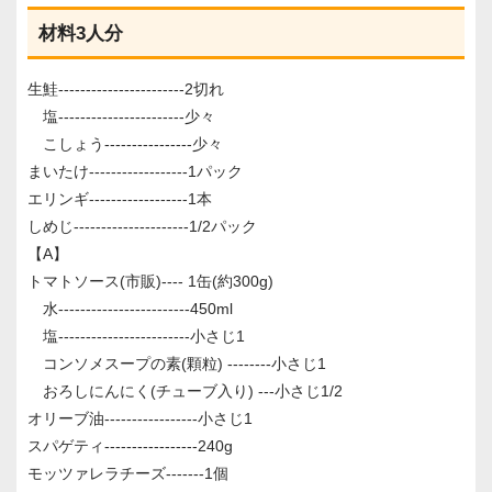
材料3人分
生鮭-----------------------2切れ
塩-----------------------少々
こしょう----------------少々
まいたけ------------------1パック
エリンギ------------------1本
しめじ---------------------1/2パック
【A】
トマトソース(市販)---- 1缶(約300g)
水------------------------450ml
塩------------------------小さじ1
コンソメスープの素(顆粒) --------小さじ1
おろしにんにく(チューブ入り) ---小さじ1/2
オリーブ油-----------------小さじ1
スパゲティ-----------------240g
モッツァレラチーズ-------1個