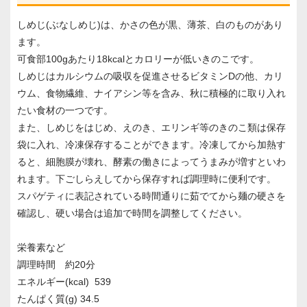
しめじ(ぶなしめじ)は、かさの色が黒、薄茶、白のものがあり
ます。
可食部100gあたり18kcalとカロリーが低いきのこです。
しめじはカルシウムの吸収を促進させるビタミンDの他、カリ
ウム、食物繊維、ナイアシン等を含み、秋に積極的に取り入れ
たい食材の一つです。
また、しめじをはじめ、えのき、エリンギ等のきのこ類は保存
袋に入れ、冷凍保存することができます。冷凍してから加熱す
ると、細胞膜が壊れ、酵素の働きによってうまみが増すといわ
れます。下ごしらえしてから保存すれば調理時に便利です。
スパゲティに表記されている時間通りに茹でてから麺の硬さを
確認し、硬い場合は追加で時間を調整してください。
栄養素など
調理時間 約20分
エネルギー(kcal) 539
たんぱく質(g) 34.5