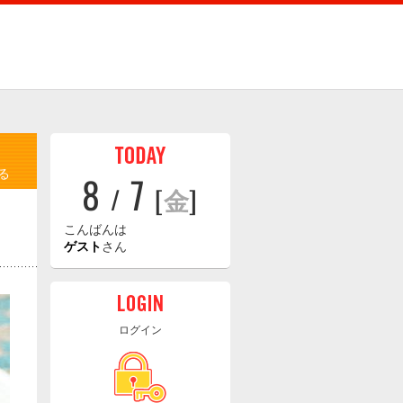
る
8
7
/
[
金
]
こんばんは
ゲスト
さん
ログイン