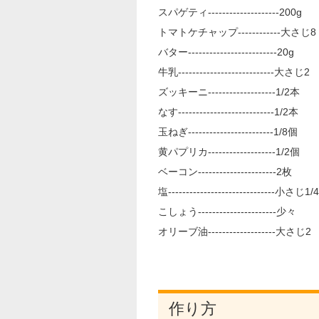
スパゲティ--------------------200g
トマトケチャップ------------大さじ8
バター-------------------------20g
牛乳---------------------------大さじ2
ズッキーニ-------------------1/2本
なす---------------------------1/2本
玉ねぎ------------------------1/8個
黄パプリカ-------------------1/2個
ベーコン----------------------2枚
塩------------------------------小さじ1/4
こしょう----------------------少々
オリーブ油-------------------大さじ2
作り方