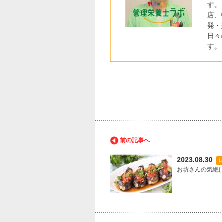
す。
店、
発・
日々
す。
前の記事へ
2023.08.30
お坊さんの気絶(