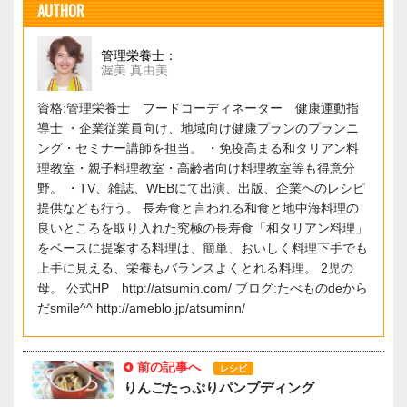
AUTHOR
管理栄養士：
渥美 真由美
資格:管理栄養士 フードコーディネーター 健康運動指
導士 ・企業従業員向け、地域向け健康プランのプランニ
ング・セミナー講師を担当。 ・免疫高まる和タリアン料
理教室・親子料理教室・高齢者向け料理教室等も得意分
野。 ・TV、雑誌、WEBにて出演、出版、企業へのレシピ
提供なども行う。 長寿食と言われる和食と地中海料理の
良いところを取り入れた究極の長寿食「和タリアン料理」
をベースに提案する料理は、簡単、おいしく料理下手でも
上手に見える、栄養もバランスよくとれる料理。 2児の
母。 公式HP http://atsumin.com/ ブログ:たべものdeから
だsmile^^ http://ameblo.jp/atsuminn/
前の記事へ
レシピ
りんごたっぷりパンプディング