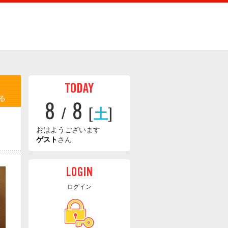
る
8
8
/
[
土
]
おはようございます
ゲスト
さん
ログイン