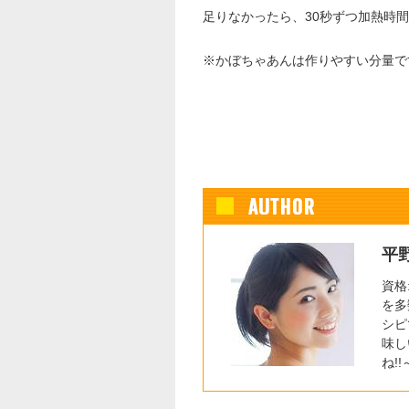
足りなかったら、30秒ずつ加熱時
※かぼちゃあんは作りやすい分量で
平
資格
を多
シピ
味し
ね!!