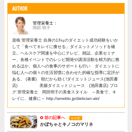
AUTHOR
管理栄養士：
岡田 明子
資格:管理栄養士 自身の13㎏のダイエット成功経験をいか
して「食べてキレイに痩せる」ダイエットメソッドを確
立。ヘルスケア関連を中心にテレビ、雑誌、企業セミナ
ー、各種イベントでのレシピ開発や講演活動を精力的に務
めるほか、個人への食事のサポートも行い ダイエットに
悩む人への個々の生活習慣に合わせた的確な指導に定評が
ある。 (著書) 朝だから効く!ダイエットジュース(池田書
店) 美腸ダイエットジュース (池田書店) ブロ
グ:管理栄養士 岡田明子の美食スタイル ～美食で、キ
レイに、健康に～ http://ameblo.jp/dietician-aki/
前の記事へ
レシピ
かぼちゃとキノコのマリネ