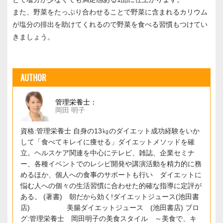
また、野菜をたっぷり合わせることで野菜に含まれるカリウム
が塩分の排出を助けてくれるので野菜を食べる習慣もつけてい
きましょう。
AUTHOR
管理栄養士：
岡田 明子
資格:管理栄養士 自身の13㎏のダイエット成功経験をいか
して「食べてキレイに痩せる」ダイエットメソッドを確
立。ヘルスケア関連を中心にテレビ、雑誌、企業セミナ
ー、各種イベントでのレシピ開発や講演活動を精力的に務
めるほか、個人への食事のサポートも行い ダイエットに
悩む人への個々の生活習慣に合わせた的確な指導に定評が
ある。 (著書) 朝だから効く!ダイエットジュース(池田書
店) 美腸ダイエットジュース (池田書店) ブロ
グ:管理栄養士 岡田明子の美食スタイル ～美食で、キ