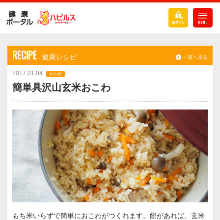
RECIPE
健康レシピ
一覧へ戻る
2017.01.04
レシピ
簡単具沢山玄米おこわ
もち米いらずで簡単におこわがつくれます。餅があれば、玄米