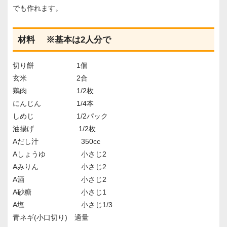
でも作れます。
材料 ※基本は2人分で
切り餅 1個
玄米 2合
鶏肉 1/2枚
にんじん 1/4本
しめじ 1/2パック
油揚げ 1/2枚
Aだし汁 350cc
Aしょうゆ 小さじ2
Aみりん 小さじ2
A酒 小さじ2
A砂糖 小さじ1
A塩 小さじ1/3
青ネギ(小口切り) 適量