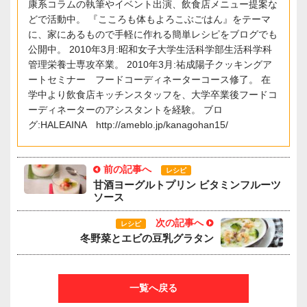
康系コラムの執筆やイベント出演、飲食店メニュー提案な
どで活動中。 『こころも体もよろこぶごはん』をテーマ
に、家にあるもので手軽に作れる簡単レシピをブログでも
公開中。 2010年3月:昭和女子大学生活科学部生活科学科
管理栄養士専攻卒業。 2010年3月:祐成陽子クッキングア
ートセミナー フードコーディネーターコース修了。 在
学中より飲食店キッチンスタッフを、大学卒業後フードコ
ーディネーターのアシスタントを経験。 ブロ
グ:HALEAINA http://ameblo.jp/kanagohan15/
前の記事へ
レシピ
甘酒ヨーグルトプリン ビタミンフルーツ
ソース
次の記事へ
レシピ
冬野菜とエビの豆乳グラタン
一覧へ戻る