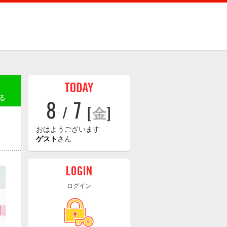
る
8
7
/
[
金
]
おはようございます
ゲスト
さん
ログイン