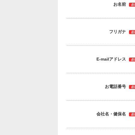
お名前
必
フリガナ
必
E-mailアドレス
必
お電話番号
必
会社名・健保名
必