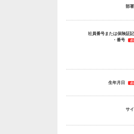
部署
社員番号または保険証記
・番号
必
生年月日
必
サイ