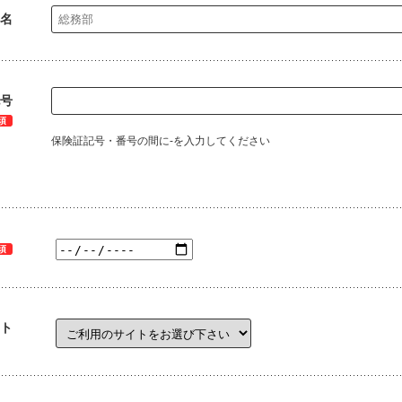
名
号
須
保険証記号・番号の間に-を入力してください
須
ト