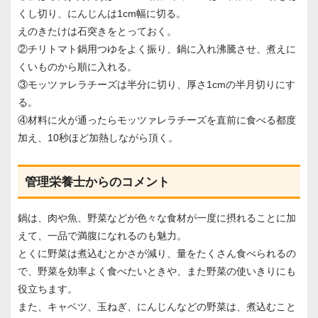
くし切り、にんじんは1cm幅に切る。
えのきたけは石突きをとっておく。
②チリトマト鍋用つゆをよく振り、鍋に入れ沸騰させ、煮えに
くいものから順に入れる。
③モッツァレラチーズは半分に切り、厚さ1cmの半月切りにす
る。
④材料に火が通ったらモッツァレラチーズを直前に食べる都度
加え、10秒ほど加熱しながら頂く。
管理栄養士からのコメント
鍋は、肉や魚、野菜などが色々な食材が一度に摂れることに加
えて、一品で満腹になれるのも魅力。
とくに野菜は煮込むとかさが減り、量をたくさん食べられるの
で、野菜を効率よく食べたいときや、また野菜の使いきりにも
役立ちます。
また、キャベツ、玉ねぎ、にんじんなどの野菜は、煮込むこと