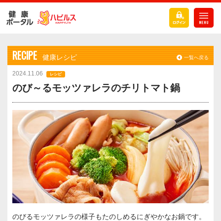
RECIPE
健康レシピ
一覧へ戻る
2024.11.06
レシピ
のび～るモッツァレラのチリトマト鍋
のびるモッツァレラの様子もたのしめるにぎやかなお鍋です。