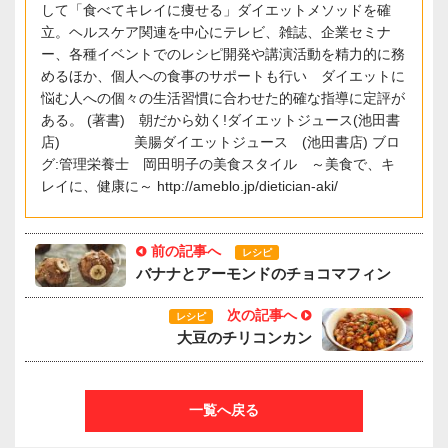
して「食べてキレイに痩せる」ダイエットメソッドを確
立。ヘルスケア関連を中心にテレビ、雑誌、企業セミナ
ー、各種イベントでのレシピ開発や講演活動を精力的に務
めるほか、個人への食事のサポートも行い ダイエットに
悩む人への個々の生活習慣に合わせた的確な指導に定評が
ある。 (著書) 朝だから効く!ダイエットジュース(池田書
店) 美腸ダイエットジュース (池田書店) ブロ
グ:管理栄養士 岡田明子の美食スタイル ～美食で、キ
レイに、健康に～ http://ameblo.jp/dietician-aki/
前の記事へ
レシピ
バナナとアーモンドのチョコマフィン
次の記事へ
レシピ
大豆のチリコンカン
一覧へ戻る