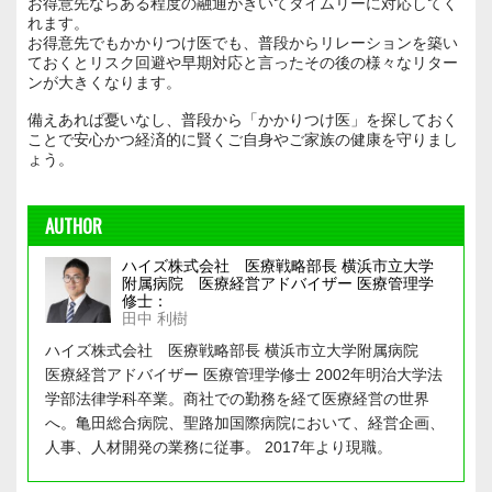
お得意先ならある程度の融通がきいてタイムリーに対応してく
れます。
お得意先でもかかりつけ医でも、普段からリレーションを築い
ておくとリスク回避や早期対応と言ったその後の様々なリター
ンが大きくなります。
備えあれば憂いなし、普段から「かかりつけ医」を探しておく
ことで安心かつ経済的に賢くご自身やご家族の健康を守りまし
ょう。
AUTHOR
ハイズ株式会社 医療戦略部長 横浜市立大学
附属病院 医療経営アドバイザー 医療管理学
修士：
田中 利樹
ハイズ株式会社 医療戦略部長 横浜市立大学附属病院
医療経営アドバイザー 医療管理学修士 2002年明治大学法
学部法律学科卒業。商社での勤務を経て医療経営の世界
へ。亀田総合病院、聖路加国際病院において、経営企画、
人事、人材開発の業務に従事。 2017年より現職。