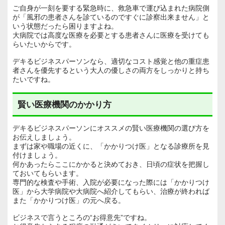
ご自身が一刻を要する緊急時に、救急車で運び込まれた病院側
が「風邪の患者さんを診ているのですぐに診察出来ません」と
いう状態だったら困りますよね。
大病院では高度な医療を必要とする患者さんに医療を受けても
らいたいからです。
デキるビジネスパーソンなら、適切なコスト感覚と他の重症患
者さんを優先するという大人の優しさの両方をしっかりと持ち
たいですね。
賢い医療機関のかかり方
デキるビジネスパーソンにオススメの賢い医療機関の選び方を
お伝えしましょう。
まずは家や職場の近くに、「かかりつけ医」となる診療所を見
付けましょう。
何かあったらここにかかると決めておき、日頃の症状を把握し
ておいてもらいます。
専門的な検査や手術、入院が必要になった際には「かかりつけ
医」から大学病院や大病院へ紹介してもらい、治療が終われば
また「かかりつけ医」の元へ戻る。
ビジネスで言うところの“お得意先”ですね。