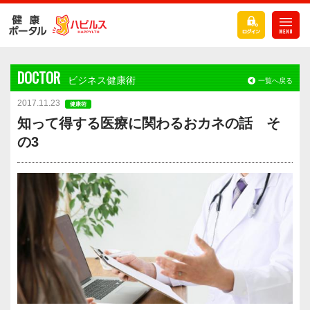
DOCTOR
ビジネス健康術
一覧へ戻る
2017.11.23
健康術
知って得する医療に関わるおカネの話 そ
の3