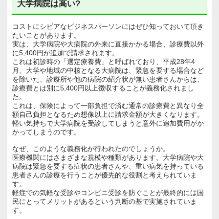
大学病院は高い?
コストにシビアなビジネスパーソンにはぜひ知っておいて頂き
たいことがあります。
実は、大学病院や大病院の外来に直接かかる場合、診療費以外
に5,400円が追加で請求されます。
これは初診時の「選定療養費」と呼ばれており、平成28年4
月、大学や地域の中核となる大病院は、緊急を要する場合など
を除いた、診療所や他の病院の紹介状が無い患者さんからは、
診療費とは別に5,400円以上徴収することが義務化されまし
た。
これは、保険によって一部負担で済む通常の診療費と異なり全
額自己負担となるため想像以上に請求金額が大きくなります。
軽い気持ちで大学病院を受診してしまうと意外に追加費用がか
かってしまうのです。
なぜ、このような義務化が行われたのでしょうか。
医療機関にはさまざまな規模や種類があります。大学病院や大
病院は緊急を要する症状の患者さんや、重い病気を持っている
患者さんの診療を行うことが優先的な役割と考えられていま
す。
軽症での気軽な受診やコンビニ受診を防ぐことが最終的には国
民にとってメリットがあるという判断の基で実施されていま
す。