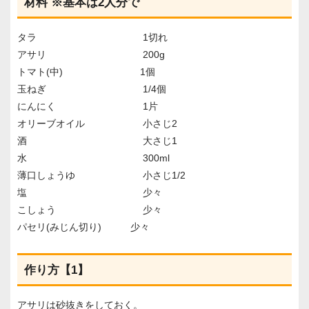
材料 ※基本は2人分で
タラ 1切れ
アサリ 200g
トマト(中) 1個
玉ねぎ 1/4個
にんにく 1片
オリーブオイル 小さじ2
酒 大さじ1
水 300ml
薄口しょうゆ 小さじ1/2
塩 少々
こしょう 少々
パセリ(みじん切り) 少々
作り方【1】
アサリは砂抜きをしておく。