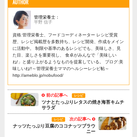
AUTHOR
管理栄養士：
平野 信子
資格:管理栄養士、フードコーディネーター レシピ受賞
歴、レシピ掲載歴を多数持ち、レシピ開発、作成をメイン
に活動中。 制限や基準のあるレシピでも、美味しさ、見
た目、楽しさを重要視し、 食卓がみんなで「美味しい
ね!」と盛り上がるようなものを提案している。 ブログ:美
味しいね!!～管理栄養士ママのヘルシーレシピ帖～
http://ameblo.jp/nobufood/
前の記事へ
レシピ
ツナとたっぷりレタスの焼き海苔キムチ
サラダ
次の記事へ
レシピ
ナッツたっぷり豆腐のココナッツブラウ
ニー