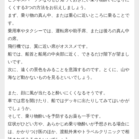
くくする3つの方法をお伝えしましょう。
まず、乗り物の真ん中、または重心に近いところに乗ることで
す。
乗用車やタクシーでは、運転席や助手席、または後ろの真ん中
の席。
飛行機では、翼に近い席がオススメです。
船では、船首と船尾の中央部に近く、できるだけ階下が望まし
いです。
次に、遠くの景色をみることを意識するのです。とくに、山や
海など動かないものを見るといいでしょう。
また、顔に風が当たると酔いにくくなるそうです。
車では窓を開けたり、船ではデッキに出たりしてみてはいかが
でしょうか。
そして、乗り物酔いを予防するお薬も一手です。
症状がひどい方や、あらかじめ乗り物酔いが予想される場合に
は、かかりつけ医のほか、渡航外来やトラベルクリニックで相