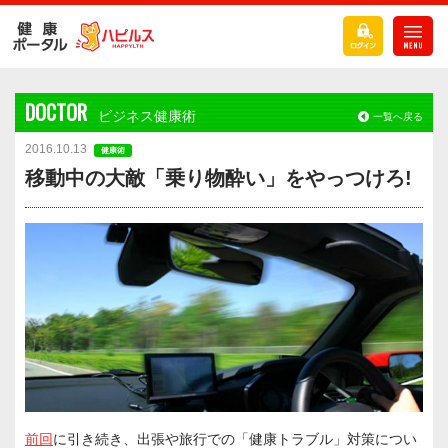
DOCTOR
ビジネス健康術
一覧へ戻る
2016.10.13
健康術
移動中の大敵「乗り物酔い」をやっつけろ!
前回
に引き続き、出張や旅行での「健康トラブル」対策につい