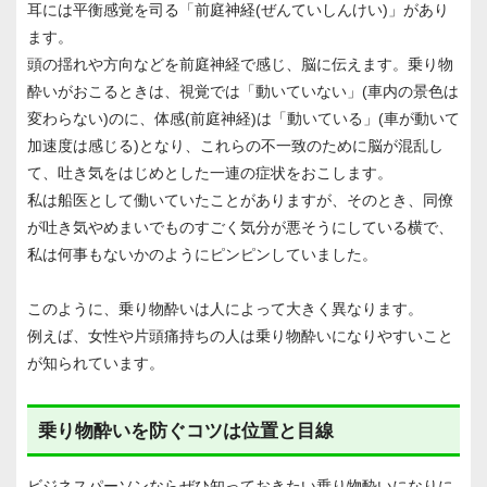
耳には平衡感覚を司る「前庭神経(ぜんていしんけい)」があり
ます。
頭の揺れや方向などを前庭神経で感じ、脳に伝えます。乗り物
酔いがおこるときは、視覚では「動いていない」(車内の景色は
変わらない)のに、体感(前庭神経)は「動いている」(車が動いて
加速度は感じる)となり、これらの不一致のために脳が混乱し
て、吐き気をはじめとした一連の症状をおこします。
私は船医として働いていたことがありますが、そのとき、同僚
が吐き気やめまいでものすごく気分が悪そうにしている横で、
私は何事もないかのようにピンピンしていました。
このように、乗り物酔いは人によって大きく異なります。
例えば、女性や片頭痛持ちの人は乗り物酔いになりやすいこと
が知られています。
乗り物酔いを防ぐコツは位置と目線
ビジネスパーソンならぜひ知っておきたい乗り物酔いになりに